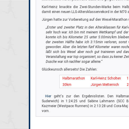
Karl-Heinz knackte die Zwei-Stunden-Marke beim Hal
damit einen neuen LLG-Altersklassenrekord in der M70 a
Jürgen hatte zur Vorbereitung auf den Wesel-Marathon ü
„Erster und zweiter Platz in den Altersklassen für Karl
sehr hoch war. Ich bin mit meinem Wettkampf und der 
konnte ich bis Kilometer 25 unter 5:00min/km bleiben
der zweiten Hälfte habe ich 3:15min verloren, sonst
geworden. Aber die letzten fünf Kilometer waren nochm
läßt sich bis Wesel aber noch gut trainieren und dan
Veranstaltung war top organisiert, so dass zu keiner Zei
Dusche war ich nachher sogar alleine.“
Glückwunsch allerseits! Die Zahlen:
Halbmarathon
Karl-Heinz Scholten
1
30km
Jürgen Metternich
2
Hier
geht's zur den Ergebnislisten. Den Halbma
Suderwich) in 1:24:25 und Sabine Lahmann (SCC Be
Kazmeier (Westpace Runners) in 2:13:28 und Cora-Maj 
vorn.