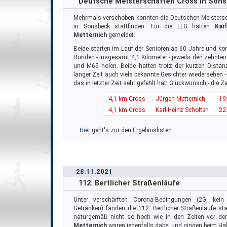
Deutsche Meisterschaften Cross in Son
Mehrmals verschoben konnten die Deutschen Meistersc
in Sonsbeck stattfinden. Für die LLG hatten
Kar
Metternich
gemeldet.
Beide starten im Lauf der Senioren ab 60 Jahre und k
Runden - insgesamt 4,1 Kilometer - jeweils den zehnten
und M65 holen. Beide hatten trotz der kurzen Distan
langer Zeit auch viele bekannte Gesichter wiedersehen -
das in letzter Zeit sehr gefehlt hat! Glückwunsch - die Z
4,1 km Cross
Jürgen Metternich
19
4,1 km Cross
Karl-Heinz Scholten
22
Hier
geht's zur den Ergebnislisten.
28.11.2021
112. Bertlicher Straßenläufe
Unter verschärften Corona-Bedingungen (2G, kei
Getränken) fanden die 112. Bertlicher Straßenläufe st
naturgemäß nicht so hoch wie in den Zeiten vor d
Metternich
waren jedenfalls dabei und gingen beim Ha