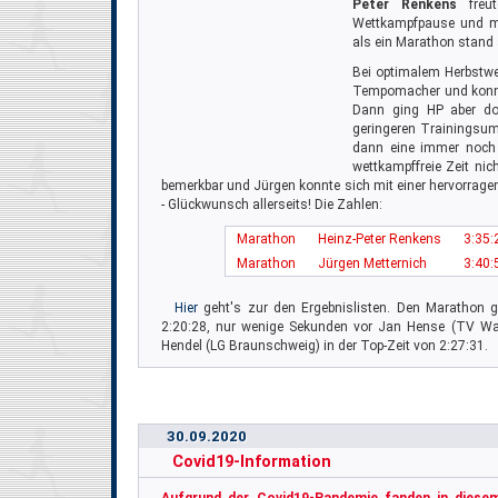
Peter Renkens
freut
Wettkampfpause und ma
als ein Marathon stand
Bei optimalem Herbstwe
Tempomacher und konnte
Dann ging HP aber do
geringeren Trainingsu
dann eine immer noch t
wettkampffreie Zeit nic
bemerkbar und Jürgen konnte sich mit einer hervorrage
- Glückwunsch allerseits! Die Zahlen:
Marathon
Heinz-Peter Renkens
3:35:
Marathon
Jürgen Metternich
3:40:
Hier
geht's zur den Ergebnislisten. Den Marathon 
2:20:28, nur wenige Sekunden vor Jan Hense (TV Wat
Hendel (LG Braunschweig) in der Top-Zeit von 2:27:31.
30.09.2020
Covid19-Information