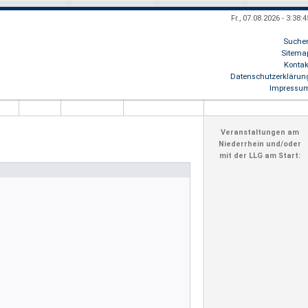
Fr., 07.08.2026 - 3:38:4
Suche
Sitema
Kontak
, Besucher
8.986.669
- schön, daß Du uns im Netz gefunden hast! + + + Her
Datenschutzerklärun
Impressu
Veranstaltungen am
Niederrhein und/oder
mit der LLG am Start: