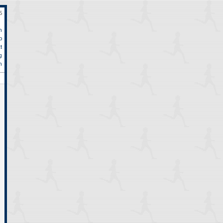
6
n
p
t
bstlauf Niederrhein Kerken am 12. Oktober, 10km: Jürgen Metternich 48:40
g
m