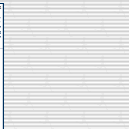
2
n
p
t
erbstlauf Niederrhein Kerken am 12. Oktober, 10km: Jürgen Metternich 48:
g
m