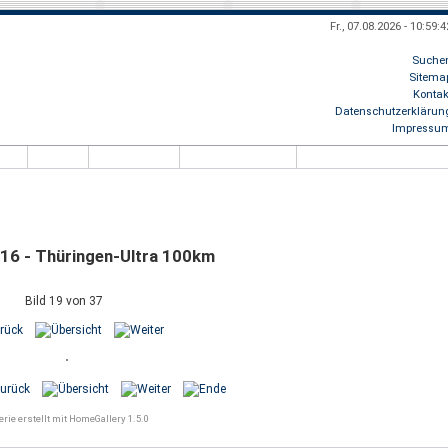
Fr., 07.08.2026 - 10:59:4
Suche
Sitema
Kontak
lo, Besucher
8.987.282
- schön, daß Du uns im Netz gefunden hast! + + + H
Datenschutzerklärun
Impressu
16 - Thüringen-Ultra 100km
Bild 19 von 37
erie erstellt mit HomeGallery 1.5.0