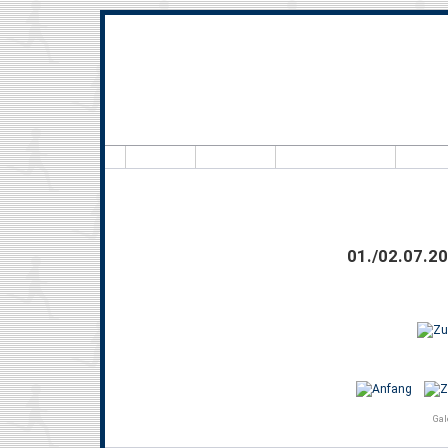
Hal
01./02.07.20
Gal