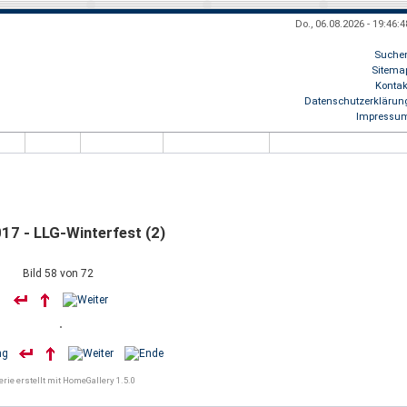
Do., 06.08.2026 - 19:46:4
Suche
Sitema
Kontak
lo, Besucher
8.986.157
- schön, daß Du uns im Netz gefunden hast! + + + He
Datenschutzerklärun
Impressu
17 - LLG-Winterfest (2)
Bild 58 von 72
erie erstellt mit HomeGallery 1.5.0