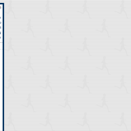
8
n
p
t
rbstlauf Niederrhein Kerken am 12. Oktober, 10km: Jürgen Metternich 48:
g
m